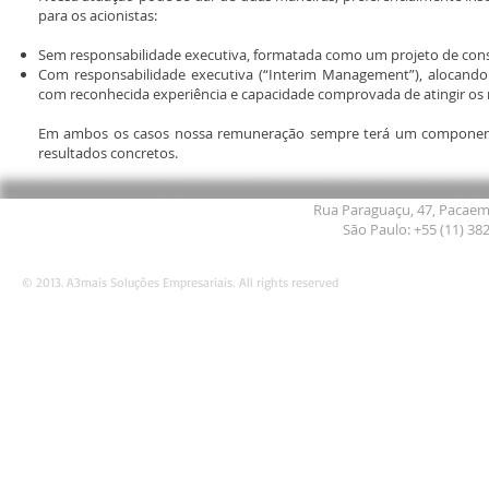
para os acionistas:
Sem responsabilidade executiva, formatada como um projeto de cons
Com responsabilidade executiva (“Interim Management”), alocando
com reconhecida experiência e capacidade comprovada de atingir os 
Em ambos os casos nossa remuneração sempre terá um componente 
resultados concretos.
Rua Paraguaçu, 47, Pacaemb
São Paulo: +55 (11) 38
© 2013. A3mais Soluções Empresariais. All rights reserved