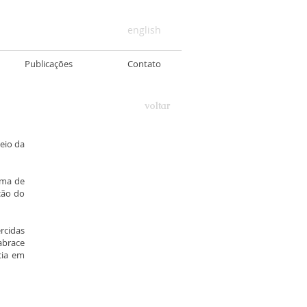
english
Publicações
Contato
voltar
eio da
rma de
ção do
rcidas
abrace
cia em