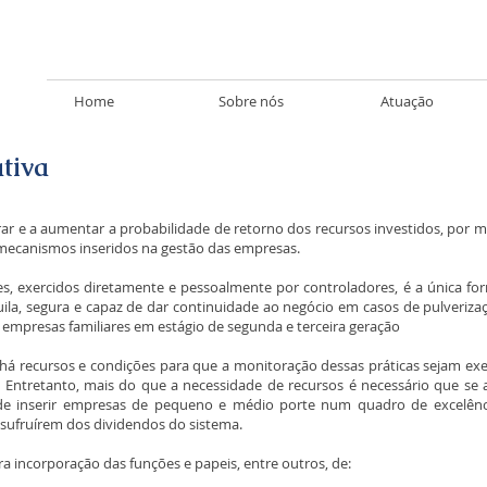
Home
Sobre nós
Atuação
tiva
rar e a aumentar a probabilidade de retorno dos recursos investidos, por m
 mecanismos inseridos na gestão das empresas.
s, exercidos diretamente e pessoalmente por controladores, é a única fo
ila, segura e capaz de dar continuidade ao negócio em casos de pulveriza
 empresas familiares em estágio de segunda e terceira geração
 recursos e condições para que a monitoração dessas práticas sejam exe
 Entretanto, mais do que a necessidade de recursos é necessário que se 
ode inserir empresas de pequeno e médio porte num quadro de excelên
sufruírem dos dividendos do sistema.
ra incorporação das funções e papeis, entre outros, de: